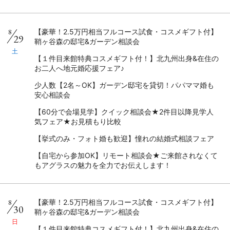
8
【豪華！2.5万円相当フルコース試食・コスメギフト付】
29
鞘ヶ谷森の邸宅&ガーデン相談会
土
【１件目来館特典コスメギフト付！】北九州出身&在住の
お二人へ地元婚応援フェア♪
少人数【2名～OK】ガーデン邸宅を貸切！パパママ婚も
安心相談会
【60分で会場見学】クイック相談会★2件目以降見学人
気フェア★お見積もり比較
【挙式のみ・フォト婚も歓迎】憧れの結婚式相談フェア
【自宅から参加OK】リモート相談会★ご来館されなくて
もアグラスの魅力を全力でお伝えします！
8
【豪華！2.5万円相当フルコース試食・コスメギフト付】
30
鞘ヶ谷森の邸宅&ガーデン相談会
日
【１件目来館特典コスメギフト付！】北九州出身&在住の