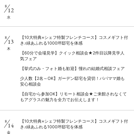
8
12
水
8
【10大特典×シェフ特製フレンチコース】コスメギフト付
13
き♪緑あふれる1000坪邸宅を体感
木
【60分で会場見学】クイック相談会★2件目以降見学人
気フェア
【挙式のみ・フォト婚も歓迎】憧れの結婚式相談フェア
少人数【2名～OK】ガーデン邸宅を貸切！パパママ婚も
安心相談会
【自宅から参加OK】リモート相談会★ご来館されなくて
もアグラスの魅力を全力でお伝えします！
8
【10大特典×シェフ特製フレンチコース】コスメギフト付
14
き♪緑あふれる1000坪邸宅を体感
金