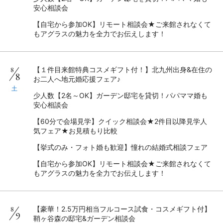
安心相談会
【自宅から参加OK】リモート相談会★ご来館されなくて
もアグラスの魅力を全力でお伝えします！
8
【１件目来館特典コスメギフト付！】北九州出身&在住の
8
お二人へ地元婚応援フェア♪
土
少人数【2名～OK】ガーデン邸宅を貸切！パパママ婚も
安心相談会
【60分で会場見学】クイック相談会★2件目以降見学人
気フェア★お見積もり比較
【挙式のみ・フォト婚も歓迎】憧れの結婚式相談フェア
【自宅から参加OK】リモート相談会★ご来館されなくて
もアグラスの魅力を全力でお伝えします！
8
【豪華！2.5万円相当フルコース試食・コスメギフト付】
9
鞘ヶ谷森の邸宅&ガーデン相談会