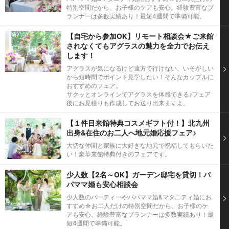
特別空間だから、お子様のケアも安心。経験豊富なプ
ランナーは多数実績あり！最短4週間で準備可能。
【自宅から参加OK】リモート相談会★ご来館
されなくてもアグラスの魅力を全力でお伝え
します！
アグラスが気になるけど遠方で行けない、いそがしい
から短時間でポイント見学したい！そんなカップルに
おすすめのフェア。
サクッとオンラインでアグラスを体感できる♪フェア
後にお見積りも作成してお送り出来ますよ。
【１件目来館特典コスメギフト付！】北九州
出身&在住のお二人へ地元婚応援フェア♪
大切な仲間と家族に大好きな地元で祝福してもらいた
い！豪華来館特典付きのフェアです。
少人数【2名～OK】ガーデン邸宅を貸切！パ
パママ婚も安心相談会
少人数のパーティーやパパママ婚&マタニティ婚にお
すすめ☆お二人だけの特別空間だから、お子様のケ
アも安心。経験豊富なプランナーは多数実績あり！最
短4週間で準備可能。