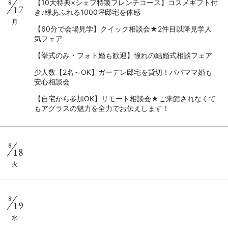
8
【10大特典×シェフ特製フレンチコース】コスメギフト付
17
き♪緑あふれる1000坪邸宅を体感
月
【60分で会場見学】クイック相談会★2件目以降見学人
気フェア
【挙式のみ・フォト婚も歓迎】憧れの結婚式相談フェア
少人数【2名～OK】ガーデン邸宅を貸切！パパママ婚も
安心相談会
【自宅から参加OK】リモート相談会★ご来館されなくて
もアグラスの魅力を全力でお伝えします！
8
18
火
8
19
水