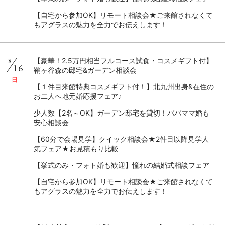
【自宅から参加OK】リモート相談会★ご来館されなくて
もアグラスの魅力を全力でお伝えします！
8
【豪華！2.5万円相当フルコース試食・コスメギフト付】
16
鞘ヶ谷森の邸宅&ガーデン相談会
日
【１件目来館特典コスメギフト付！】北九州出身&在住の
お二人へ地元婚応援フェア♪
少人数【2名～OK】ガーデン邸宅を貸切！パパママ婚も
安心相談会
【60分で会場見学】クイック相談会★2件目以降見学人
気フェア★お見積もり比較
【挙式のみ・フォト婚も歓迎】憧れの結婚式相談フェア
【自宅から参加OK】リモート相談会★ご来館されなくて
もアグラスの魅力を全力でお伝えします！