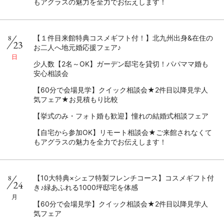
もアグラスの魅力を全力でお伝えします！
8
【１件目来館特典コスメギフト付！】北九州出身&在住の
23
お二人へ地元婚応援フェア♪
日
少人数【2名～OK】ガーデン邸宅を貸切！パパママ婚も
安心相談会
【60分で会場見学】クイック相談会★2件目以降見学人
気フェア★お見積もり比較
【挙式のみ・フォト婚も歓迎】憧れの結婚式相談フェア
【自宅から参加OK】リモート相談会★ご来館されなくて
もアグラスの魅力を全力でお伝えします！
8
【10大特典×シェフ特製フレンチコース】コスメギフト付
24
き♪緑あふれる1000坪邸宅を体感
月
【60分で会場見学】クイック相談会★2件目以降見学人
気フェア