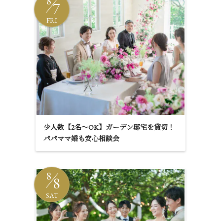
8
7
FRI
少人数【2名～OK】ガーデン邸宅を貸切！
パパママ婚も安心相談会
8
8
SAT