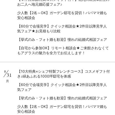
お二人へ地元婚応援フェア♪
少人数【2名～OK】ガーデン邸宅を貸切！パパママ婚も
安心相談会
【60分で会場見学】クイック相談会★2件目以降見学人
気フェア★お見積もり比較
【挙式のみ・フォト婚も歓迎】憧れの結婚式相談フェア
【自宅から参加OK】リモート相談会★ご来館されなくて
もアグラスの魅力を全力でお伝えします！
8
【10大特典×シェフ特製フレンチコース】コスメギフト付
31
き♪緑あふれる1000坪邸宅を体感
月
【60分で会場見学】クイック相談会★2件目以降見学人
気フェア
【挙式のみ・フォト婚も歓迎】憧れの結婚式相談フェア
少人数【2名～OK】ガーデン邸宅を貸切！パパママ婚も
安心相談会