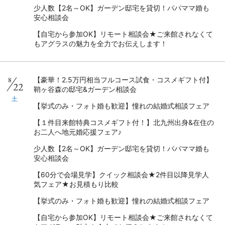
少人数【2名～OK】ガーデン邸宅を貸切！パパママ婚も
安心相談会
【自宅から参加OK】リモート相談会★ご来館されなくて
もアグラスの魅力を全力でお伝えします！
8
【豪華！2.5万円相当フルコース試食・コスメギフト付】
22
鞘ヶ谷森の邸宅&ガーデン相談会
土
【挙式のみ・フォト婚も歓迎】憧れの結婚式相談フェア
【１件目来館特典コスメギフト付！】北九州出身&在住の
お二人へ地元婚応援フェア♪
少人数【2名～OK】ガーデン邸宅を貸切！パパママ婚も
安心相談会
【60分で会場見学】クイック相談会★2件目以降見学人
気フェア★お見積もり比較
【挙式のみ・フォト婚も歓迎】憧れの結婚式相談フェア
【自宅から参加OK】リモート相談会★ご来館されなくて