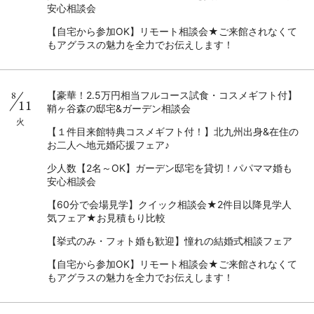
安心相談会
【自宅から参加OK】リモート相談会★ご来館されなくて
もアグラスの魅力を全力でお伝えします！
8
【豪華！2.5万円相当フルコース試食・コスメギフト付】
11
鞘ヶ谷森の邸宅&ガーデン相談会
火
【１件目来館特典コスメギフト付！】北九州出身&在住の
お二人へ地元婚応援フェア♪
少人数【2名～OK】ガーデン邸宅を貸切！パパママ婚も
安心相談会
【60分で会場見学】クイック相談会★2件目以降見学人
気フェア★お見積もり比較
【挙式のみ・フォト婚も歓迎】憧れの結婚式相談フェア
【自宅から参加OK】リモート相談会★ご来館されなくて
もアグラスの魅力を全力でお伝えします！