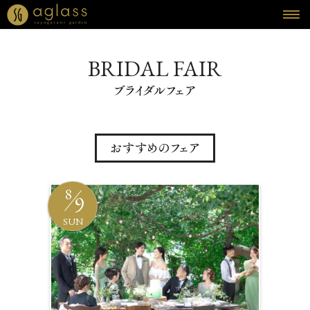
HOME
ホーム
BRIDAL FAIR
BRIDAL FAIR
フェア
CEREMONY
挙式
RECEPTION
披露宴
CUISINE
料理
8
9
SMART WEDDING
会費制ウェディング
SUN
REPORT
DRESS
ウェディング・レポート
ドレス
PLAN
BLOG
ウェディング・プラン
ブログ