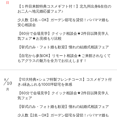
日
【１件目来館特典コスメギフト付！】北九州出身&在住の
お二人へ地元婚応援フェア♪
少人数【2名～OK】ガーデン邸宅を貸切！パパママ婚も
安心相談会
【60分で会場見学】クイック相談会★2件目以降見学人
気フェア★お見積もり比較
【挙式のみ・フォト婚も歓迎】憧れの結婚式相談フェア
【自宅から参加OK】リモート相談会★ご来館されなくて
もアグラスの魅力を全力でお伝えします！
8
【10大特典×シェフ特製フレンチコース】コスメギフト付
10
き♪緑あふれる1000坪邸宅を体感
月
【60分で会場見学】クイック相談会★2件目以降見学人
気フェア
【挙式のみ・フォト婚も歓迎】憧れの結婚式相談フェア
少人数【2名～OK】ガーデン邸宅を貸切！パパママ婚も