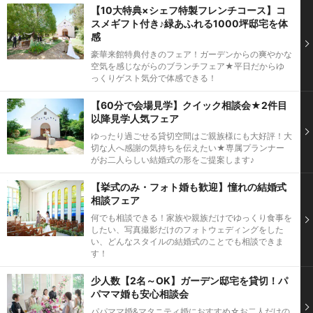
【10大特典×シェフ特製フレンチコース】コ
スメギフト付き♪緑あふれる1000坪邸宅を体
感
豪華来館特典付きのフェア！ガーデンからの爽やかな
空気を感じながらのブランチフェア★平日だからゆ
っくりゲスト気分で体感できる！
【60分で会場見学】クイック相談会★2件目
以降見学人気フェア
ゆったり過ごせる貸切空間はご親族様にも大好評！大
切な人へ感謝の気持ちを伝えたい★専属プランナー
がお二人らしい結婚式の形をご提案します♪
【挙式のみ・フォト婚も歓迎】憧れの結婚式
相談フェア
何でも相談できる！家族や親族だけでゆっくり食事を
したい、写真撮影だけのフォトウェディングをした
い、どんなスタイルの結婚式のことでも相談できま
す！
少人数【2名～OK】ガーデン邸宅を貸切！パ
パママ婚も安心相談会
パパママ婚&マタニティ婚におすすめ☆お二人だけの