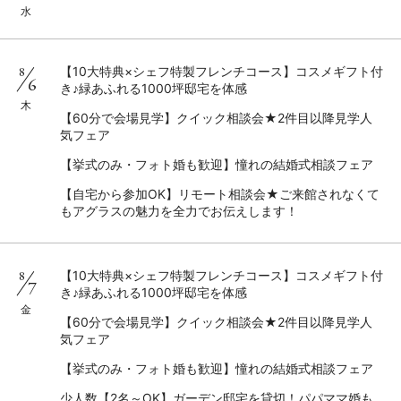
水
8
【10大特典×シェフ特製フレンチコース】コスメギフト付
6
き♪緑あふれる1000坪邸宅を体感
木
【60分で会場見学】クイック相談会★2件目以降見学人
気フェア
【挙式のみ・フォト婚も歓迎】憧れの結婚式相談フェア
【自宅から参加OK】リモート相談会★ご来館されなくて
もアグラスの魅力を全力でお伝えします！
8
【10大特典×シェフ特製フレンチコース】コスメギフト付
7
き♪緑あふれる1000坪邸宅を体感
金
【60分で会場見学】クイック相談会★2件目以降見学人
気フェア
【挙式のみ・フォト婚も歓迎】憧れの結婚式相談フェア
少人数【2名～OK】ガーデン邸宅を貸切！パパママ婚も