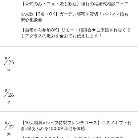
【挙式のみ・フォト婚も歓迎】憧れの結婚式相談フェア
少人数【2名～OK】ガーデン邸宅を貸切！パパママ婚も
安心相談会
【自宅から参加OK】リモート相談会★ご来館されなくて
もアグラスの魅力を全力でお伝えします！
8
25
火
8
26
水
8
【10大特典×シェフ特製フレンチコース】コスメギフト付
27
き♪緑あふれる1000坪邸宅を体感
木