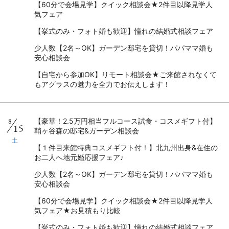
【60分で会場見学】クイック相談会★2件目以降見学人
気フェア
【挙式のみ・フォト婚も歓迎】憧れの結婚式相談フェア
少人数【2名～OK】ガーデン邸宅を貸切！パパママ婚も
安心相談会
【自宅から参加OK】リモート相談会★ご来館されなくて
もアグラスの魅力を全力でお伝えします！
8
【豪華！2.5万円相当フルコース試食・コスメギフト付】
15
鞘ヶ谷森の邸宅&ガーデン相談会
土
【１件目来館特典コスメギフト付！】北九州出身&在住の
お二人へ地元婚応援フェア♪
少人数【2名～OK】ガーデン邸宅を貸切！パパママ婚も
安心相談会
【60分で会場見学】クイック相談会★2件目以降見学人
気フェア★お見積もり比較
【挙式のみ・フォト婚も歓迎】憧れの結婚式相談フェア