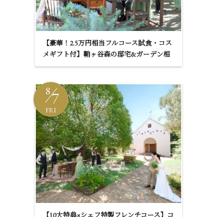
ACCESS
CONTACT
アクセス
お問い合わせ
【豪華！2.5万円相当フルコース試食・コス
093
871
3333
-
-
メギフト付】鞘ヶ谷森の邸宅&ガーデン相
談会
平日 11:00-19:00
（火・水曜定休、祝日の場合は営業）
土日 10:00-19:00
8
7
FRI
鞘ヶ谷ガーデンアグラス カフェ
»プライバシーポリシー
【10大特典×シェフ特製フレンチコース】コ