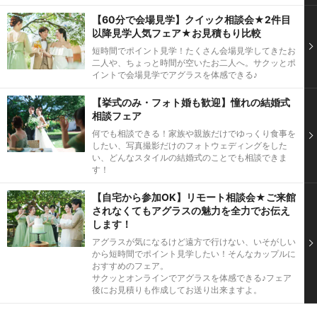
【60分で会場見学】クイック相談会★2件目
以降見学人気フェア★お見積もり比較
短時間でポイント見学！たくさん会場見学してきたお
二人や、ちょっと時間が空いたお二人へ。サクッとポ
イントで会場見学でアグラスを体感できる♪
【挙式のみ・フォト婚も歓迎】憧れの結婚式
相談フェア
何でも相談できる！家族や親族だけでゆっくり食事を
したい、写真撮影だけのフォトウェディングをした
い、どんなスタイルの結婚式のことでも相談できま
す！
【自宅から参加OK】リモート相談会★ご来館
されなくてもアグラスの魅力を全力でお伝え
します！
アグラスが気になるけど遠方で行けない、いそがしい
から短時間でポイント見学したい！そんなカップルに
おすすめのフェア。
サクッとオンラインでアグラスを体感できる♪フェア
後にお見積りも作成してお送り出来ますよ。