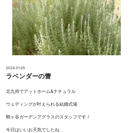
ACCESS
CONTACT
アクセス
お問い合わせ
093
871
3333
-
-
平日 11:00-19:00
（火・水曜定休、祝日の場合は営業）
土日 10:00-19:00
2024.01.05
ラベンダーの蕾
鞘ヶ谷ガーデンアグラス カフェ
北九州でアットホーム&ナチュラル
»プライバシーポリシー
ウェディングが叶えられる結婚式場
鞘ヶ谷ガーデンアグラスのスタッフです！
今日はいいお天気でしたね