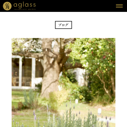
HOME
ホーム
BRIDAL FAIR
フェア
CEREMONY
挙式
RECEPTION
披露宴
CUISINE
料理
SMART WEDDING
会費制ウェディング
REPORT
DRESS
ウェディング・レポート
ドレス
PLAN
BLOG
ウェディング・プラン
ブログ